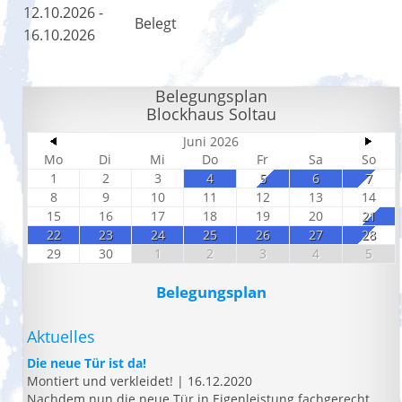
12.10.2026 -
Belegt
16.10.2026
Belegungsplan
Blockhaus Soltau
Juni 2026
Mo
Di
Mi
Do
Fr
Sa
So
1
2
3
4
5
6
7
8
9
10
11
12
13
14
15
16
17
18
19
20
21
22
23
24
25
26
27
28
29
30
1
2
3
4
5
Belegungsplan
Aktuelles
Die neue Tür ist da!
Montiert und verkleidet!
|
16.12.2020
Nachdem nun die neue Tür in Eigenleistung fachgerecht