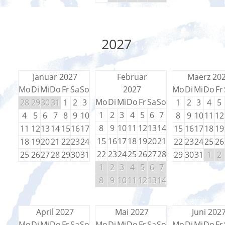
2027
Januar 2027
Februar
Maerz 20
Mo
Di
Mi
Do
Fr
Sa
So
2027
Mo
Di
Mi
Do
Fr
Mo
Di
Mi
Do
Fr
Sa
So
28
29
30
31
1
2
3
1
2
3
4
5
1
2
3
4
5
6
7
4
5
6
7
8
9
10
8
9
10
11
12
8
9
10
11
12
13
14
11
12
13
14
15
16
17
15
16
17
18
19
15
16
17
18
19
20
21
18
19
20
21
22
23
24
22
23
24
25
26
22
23
24
25
26
27
28
25
26
27
28
29
30
31
29
30
31
1
2
1
2
3
4
5
6
7
8
9
10
11
12
13
14
April 2027
Mai 2027
Juni 202
Mo
Di
Mi
Do
Fr
Sa
So
Mo
Di
Mi
Do
Fr
Sa
So
Mo
Di
Mi
Do
Fr