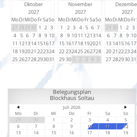
Oktober
November
Dezembe
2027
2027
2027
Mo
Di
Mi
Do
Fr
Sa
So
Mo
Di
Mi
Do
Fr
Sa
So
Mo
Di
Mi
Do
Fr
27
28
29
30
1
2
3
1
2
3
4
5
6
7
29
30
1
2
3
4
5
6
7
8
9
10
8
9
10
11
12
13
14
6
7
8
9
10
11
12
13
14
15
16
17
15
16
17
18
19
20
21
13
14
15
16
17
18
19
20
21
22
23
24
22
23
24
25
26
27
28
20
21
22
23
24
25
26
27
28
29
30
31
29
30
1
2
3
4
5
27
28
29
30
31
Belegungsplan
Blockhaus Soltau
Juli 2026
Mo
Di
Mi
Do
Fr
Sa
So
29
30
1
2
3
4
5
6
7
8
9
10
11
12
13
14
15
16
17
18
19