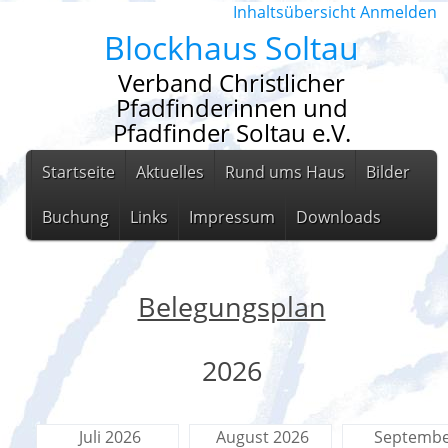
Inhaltsübersicht
Anmelden
Blockhaus Soltau
Verband Christlicher
Pfadfinderinnen und
Pfadfinder Soltau e.V.
Startseite
Aktuelles
Rund ums Haus
Bilder
Buchung
Links
Impressum
Downloads
Belegungsplan
2026
Juli 2026
August 2026
Septemb