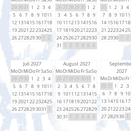
29
30
31
1
2
3
4
26
27
28
29
30
1
2
31
1
2
3
4
5
6
7
8
9
10
11
3
4
5
6
7
8
9
7
8
9
10
11
12
13
14
15
16
17
18
10
11
12
13
14
15
16
14
15
16
17
18
19
20
21
22
23
24
25
17
18
19
20
21
22
23
21
22
23
24
25
26
27
28
29
30
1
2
24
25
26
27
28
29
30
28
29
30
1
2
31
1
2
3
4
5
6
Juli 2027
August 2027
Septemb
Mo
Di
Mi
Do
Fr
Sa
So
Mo
Di
Mi
Do
Fr
Sa
So
2027
Mo
Di
Mi
Do
Fr
28
29
30
1
2
3
4
26
27
28
29
30
31
1
30
31
1
2
3
5
6
7
8
9
10
11
2
3
4
5
6
7
8
6
7
8
9
10
12
13
14
15
16
17
18
9
10
11
12
13
14
15
13
14
15
16
17
19
20
21
22
23
24
25
16
17
18
19
20
21
22
20
21
22
23
24
26
27
28
29
30
31
1
23
24
25
26
27
28
29
27
28
29
30
1
30
31
1
2
3
4
5