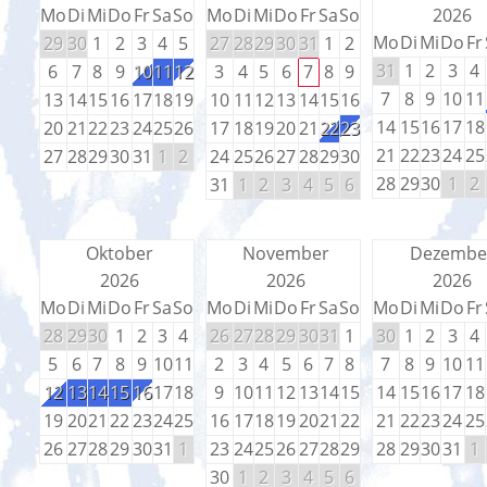
Mo
Di
Mi
Do
Fr
Sa
So
Mo
Di
Mi
Do
Fr
Sa
So
2026
Mo
Di
Mi
Do
Fr
29
30
1
2
3
4
5
27
28
29
30
31
1
2
31
1
2
3
4
6
7
8
9
10
11
12
3
4
5
6
7
8
9
7
8
9
10
11
13
14
15
16
17
18
19
10
11
12
13
14
15
16
14
15
16
17
18
20
21
22
23
24
25
26
17
18
19
20
21
22
23
21
22
23
24
25
27
28
29
30
31
1
2
24
25
26
27
28
29
30
28
29
30
1
2
31
1
2
3
4
5
6
Oktober
November
Dezembe
2026
2026
2026
Mo
Di
Mi
Do
Fr
Sa
So
Mo
Di
Mi
Do
Fr
Sa
So
Mo
Di
Mi
Do
Fr
28
29
30
1
2
3
4
26
27
28
29
30
31
1
30
1
2
3
4
5
6
7
8
9
10
11
2
3
4
5
6
7
8
7
8
9
10
11
12
13
14
15
16
17
18
9
10
11
12
13
14
15
14
15
16
17
18
19
20
21
22
23
24
25
16
17
18
19
20
21
22
21
22
23
24
25
26
27
28
29
30
31
1
23
24
25
26
27
28
29
28
29
30
31
1
30
1
2
3
4
5
6