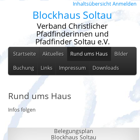
Inhaltsübersicht
Anmelden
Blockhaus Soltau
Verband Christlicher
Pfadfinderinnen und
Pfadfinder Soltau e.V.
Startseite
Aktuelles
Rund ums Haus
Bilder
Buchung
Links
Impressum
Downloads
Rund ums Haus
Infos folgen
Belegungsplan
Blockhaus Soltau