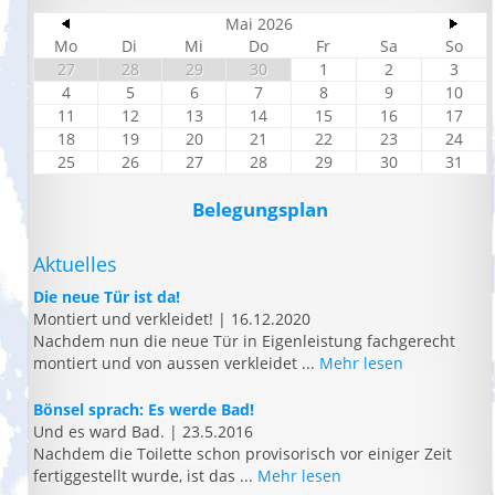
Mai 2026
Mo
Di
Mi
Do
Fr
Sa
So
27
28
29
30
1
2
3
4
5
6
7
8
9
10
11
12
13
14
15
16
17
18
19
20
21
22
23
24
25
26
27
28
29
30
31
Belegungsplan
Aktuelles
Die neue Tür ist da!
Montiert und verkleidet!
|
16.12.2020
Nachdem nun die neue Tür in Eigenleistung fachgerecht
montiert und von aussen verkleidet ...
Mehr lesen
Bönsel sprach: Es werde Bad!
Und es ward Bad.
|
23.5.2016
Nachdem die Toilette schon provisorisch vor einiger Zeit
fertiggestellt wurde, ist das ...
Mehr lesen