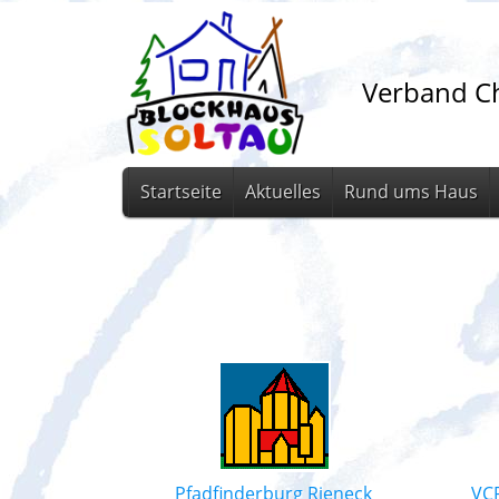
Verband Ch
Startseite
Aktuelles
Rund ums Haus
Pfadfinderburg Rieneck
VCP