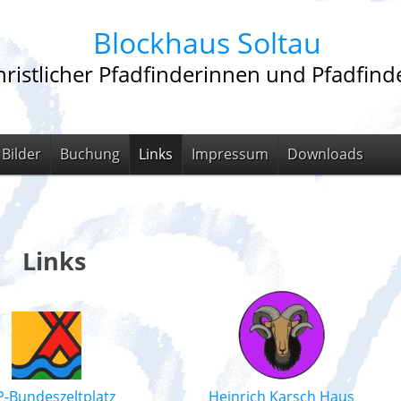
Blockhaus Soltau
ristlicher Pfadfinderinnen und Pfadfinde
Bilder
Buchung
Links
Impressum
Downloads
Links
-Bundeszeltplatz
Heinrich Karsch Haus