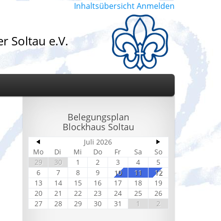
Inhaltsübersicht
Anmelden
r Soltau e.V.
Belegungsplan
Blockhaus Soltau
Juli 2026
d
Mo
Di
Mi
Do
Fr
Sa
So
29
30
1
2
3
4
5
6
7
8
9
10
11
12
13
14
15
16
17
18
19
20
21
22
23
24
25
26
27
28
29
30
31
1
2