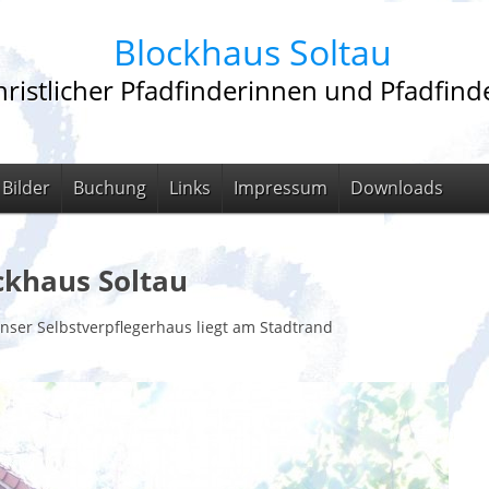
Blockhaus Soltau
ristlicher Pfadfinderinnen und Pfadfinde
Bilder
Buchung
Links
Impressum
Downloads
ckhaus Soltau
au e.V. Unser Selbstverpflegerhaus liegt am Stadtran